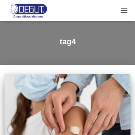
CAMB
tag4