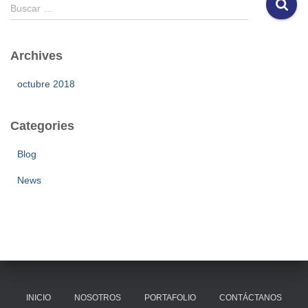
B
Buscar …
u
s
c
Archives
a
r
octubre 2018
:
Categories
Blog
News
INICIO
NOSOTROS
PORTAFOLIO
CONTÁCTANOS