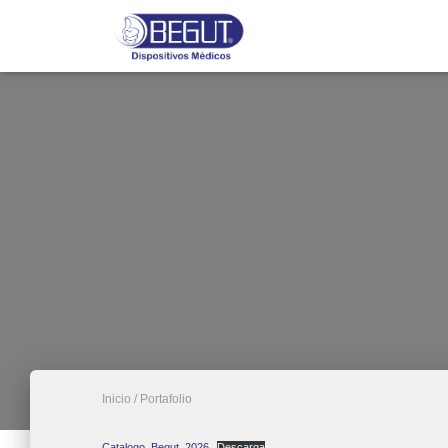
Inicio
/ Portafolio
Catalogo_Begut_2026
Descarga